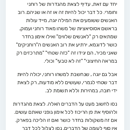
יחד עם זאת, עדיף לצאת מהגדרות של רוחני
וחומרי. כל דבר יכול להיות זה או זה או שניהם. רוב
האנשים ששומעים את המילה יוגה, מייד עולות
בראשם אסוסיאציות של משהו מאוד רוחני ועמוק,
שמתאים רק "לאנשים שלווים" ואילו אימון בחדר
כושר לדוגמא, ירתיע את רוב האנשים ה"רוחניקים"
שאני מכיר, הם יגידו זה "כזה שטחי" "מתרכזים רק
במראה החיצוני" "זה לא טבעי" וכולי.
אבל גם יוגה , שנחשבת למשהו רוחני, יכולה להיות
דבר שטחי לגמרי, שעושים ללא מודעות, רק לצאת
ידי חובה, במהירות וללא תשומת לב.
נסו לחשוב מעט על הדברים האלה. לצאת מהגדרות
ולהוסיף את פן הריכוז לכל אימון גופני שאתם עושים.
אם זה משקולות בחדר כושר ואם זו הליכה בפארק.
אין סוף לעומק של הדברים. נסו לצלול לכל דבר