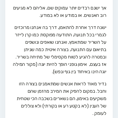
אך ישנם רבדים יותר עמוקים שם, אליהם לא מגיעים
רוב האנשים. או במודע או לא במודע.
ישנה דרך אחרת להתאמן, דרך בה אנחנו מרוכזים
לגמרי בכל תנועה, התודעה מפוקסת כמו קרן לייזר
על השריר שמתאמץ, ואנחנו שואפים ונושפים
בתיאום עם התנועה, בצורה איטית כמה שניתן
ובמטרה להגיע לטווח מקסימלי של מתיחה בשריר.
אז בעצם, אימון גופני הופך להיות יוגה (מקור המילה
יוגה הינו באיחוד בין גוף ונפש).
נדיר מאוד לראות אנשים שמתאמנים בצורה הזו
וחבל. במקום להפיק את המירב מהזמן שהם
משקיעים באימון, הם נשארים בשכבה הכי שטחית
של הענין (לא בקטע רע או בקורתי) ולא צוללים
לעומק .