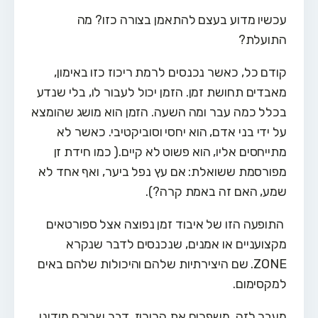
עכשיו מדוע בעצם להתאמן בצורה כזו? מה
התועלת?
קודם כל, כאשר נכנסים לרמת ריכוז כזו באימון,
מאבדים תחושת זמן. הזמן יכול לעבור לו, בלי שנדע
בכלל כמה עבר ומה השעה. הזמן הוא מושג שהומצא
על ידי בני אדם, הוא יחסי וסוביקטיבי. כאשר לא
מתייחסים אליו, הוא פשוט לא קיים.( כמו חידת זן
מפורסמת ששואלת: אם עץ נפל ביער, ואף אחד לא
שמע, האם זה באמת קרה?).
התופעה הזו של איבוד זמן נפוצה אצל ספורטאים
מקצועניים או אמנים, שנכנסים לדבר שנקרא
ZONE. שם היצירתיות שלהם והיכולות שלהם באים
למקסימום.
מעבר לזה, משפרים את הריכוז. דבר שבורח מידינו