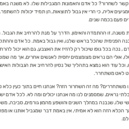
קשר לשחרור? כל אדם והאמונות המגבילות שלו. לא משנה באמ
יעים אליה, כי הרי אין גבול לתוצאות, הן תמיד יכולות להשתפר. 
ים פעם בכמה שנים.
משנה, זו ההתמדה והאימון. הדרך על מנת להרחיב את הגבול. ר
נה הפנימית שהכל בראש שלנו, ואין גבול באמת. כל אדם וההתק
ם , נכה בכל גופו שיכול רק להזיז את האצבע, גם הוא יכול להרח
לו, אולי הם נראים מצומצמים יחסית לאנשים אחרים, אך מה שמש
 וכל עוד הוא נמצא בתהליך של נסיון להרחיב את הגבולות האישי
ט לאט משתחרר.
 משתחררים? מה זה השחרור הזה? אנחנו חיים בתוך כעין כלא פנ
לתי נראים, שמסמנים לנו מה אנחנו יכולים ומה לא. לכל אדם יש
י שלו, שנבנה במהלך השנים והושפע מהמון גורמים, סביבה, משפ
ך הכלא הזה הוא לא אמיתי, אין באמת דבר שמגביל אותנו או מפר
ם.