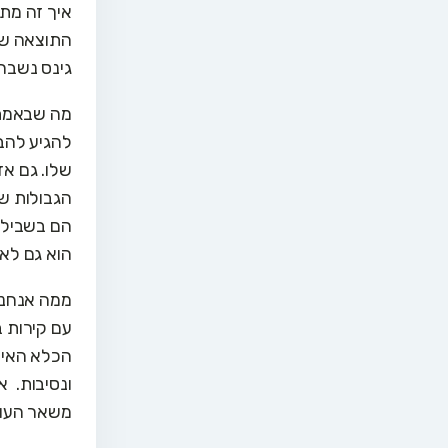
איך זה מת
התוצאה שמג
גינס נשבר
מה שבאמת 
להגיע להב
שלו. גם אד
הגבולות ש
הם בשבילו,
הוא גם לא
ממה אנחנו
עם קירות ב
הכלא האיש
ונסיבות. א
משאר העול