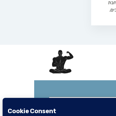
חבת
ים,