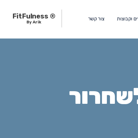
FitFulness ®
ים וקבוצות
צור קשר
By Arik
לשחרור